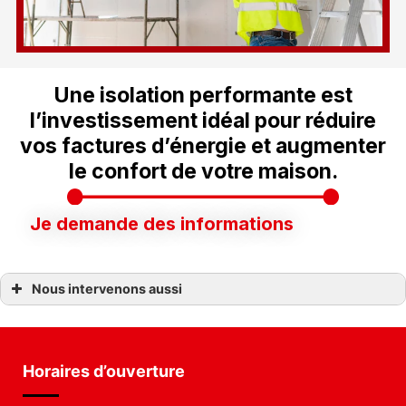
Une isolation performante est
l’investissement idéal pour réduire
vos factures d’énergie et augmenter
le confort de votre maison.
Je demande des informations
Nous intervenons aussi
Isolation
Isolation bouin
Isolation challans
Isolation clisson
Isolation vertou
Horaires d’ouverture
Isolation fontenay-le-comte
Isolation saint-fulgent