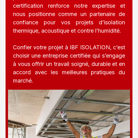
certification renforce notre expertise et
nous positionne comme un partenaire de
confiance pour vos projets d’isolation
thermique, acoustique et contre l’humidité.
Confier votre projet à IBF ISOLATION, c’est
choisir une entreprise certifiée qui s’engage
à vous offrir un travail soigné, durable et en
accord avec les meilleures pratiques du
marché.