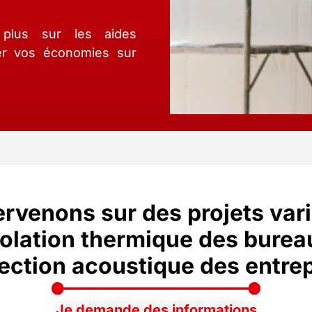
 plus sur les aides
ser vos économies sur
rvenons sur des projets vari
solation thermique des burea
ection acoustique des entre
Je demande des informations