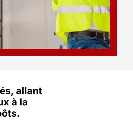
és, allant
ux à la
pôts.