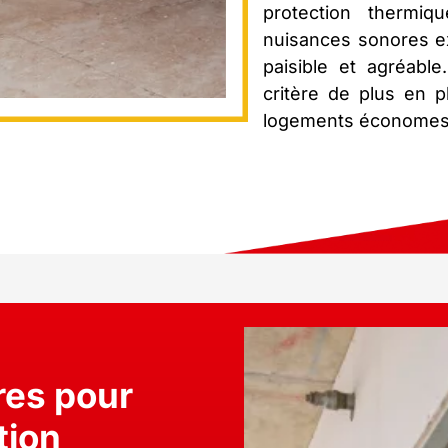
protection thermi
nuisances sonores ex
paisible et agréabl
critère de plus en p
logements économes 
res pour
tion