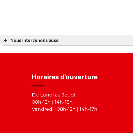
Nous intervenons aussi
Isolation
Isolation bouin
Isolation challans
Isolation clisson
Isolation vertou
Isolation fontenay-le-comte
Isolation saint-fulgent
Horaires d’ouverture
Isolation la mothe-achard
Isolation la roche-sur-yon
Isolation les herbiers
Isolation les lucs-sur-boulogne
Du Lundi au Jeudi :
Isolation aizenay
Isolation les sables-d’olonne
08h-12h | 14h-18h
Isolation chantonnay
Vendredi : 08h-12h | 14h-17h
Isolation les sorinières
Isolation luçon
Isolation machecoul
Isolation saint-étienne-de-mer-morte
Isolation montaigu
Isolation mortagne sur sèvre