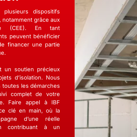
plusieurs dispositifs
s, notamment grâce aux
gie (CEE). En tant
ents peuvent bénéficier
e financer une partie
ue.
t un soutien précieux
jets d’isolation. Nous
 toutes les démarches
uivi complet de votre
ie. Faire appel à IBF
ice clé en main, où la
mpagne d’une réelle
en contribuant à un