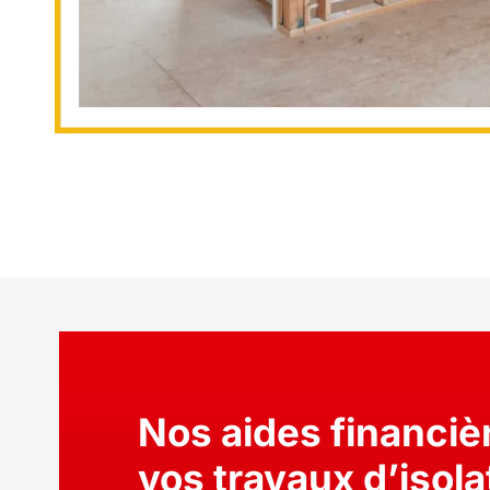
Nos aides financiè
vos travaux d’isola